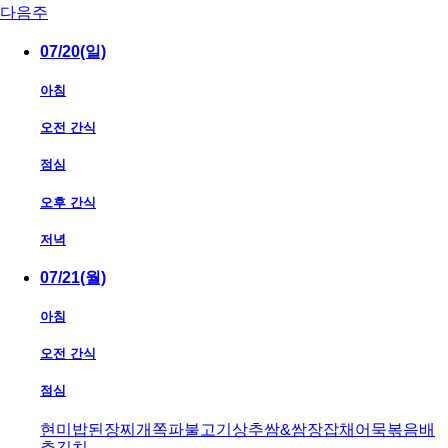
다음주
07/20(일)
아침
오전 간식
점심
오후 간식
저녁
07/21(월)
아침
오전 간식
점심
현미밥
된장찌개
쪽파불고기
상추쌈&쌈장
잡채어묵볶음
배
추김치