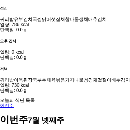
점심
귀리밥
유부김치국
찜닭
버섯잡채
참나물생채
배추김치
열량: 786 kcal
단백질: 0.0 g
오후 간식
열량: 0 kcal
단백질: 0.0 g
저녁
귀리밥
아욱된장국
부추제육볶음
가지나물
청경채겉절이
배추김치
열량: 730 kcal
단백질: 0.0 g
오늘의 식단 목록
이전주
이번주
7월 넷째주