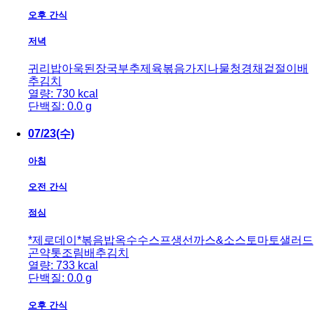
오후 간식
저녁
귀리밥
아욱된장국
부추제육볶음
가지나물
청경채겉절이
배
추김치
열량: 730 kcal
단백질: 0.0 g
07/23(수)
아침
오전 간식
점심
*제로데이*
볶음밥
옥수수스프
생선까스&소스
토마토샐러드
곤약톳조림
배추김치
열량: 733 kcal
단백질: 0.0 g
오후 간식