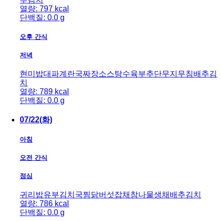
열량: 797 kcal
단백질: 0.0 g
오후 간식
저녁
현미밥
대파계란국
짜장소스
탕수육
부추단무지무침
배추김
치
열량: 789 kcal
단백질: 0.0 g
07/22(화)
아침
오전 간식
점심
귀리밥
유부김치국
찜닭
버섯잡채
참나물생채
배추김치
열량: 786 kcal
단백질: 0.0 g