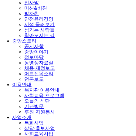
인사말
미션&비젼
발자취
안전윤리경영
시설 둘러보기
섬기는 사람들
찾아오시는 길
중앙스토리
공지사항
중앙이야기
정보마당
동영상자료실
채용·재정보고
어르신목소리
언론보도
이용안내
복지관 이용안내
사회교육 프로그램
오늘의 식단
기관방문
후원·자원봉사
사업소개
특화사업
상담·홍보사업
사회교육사업