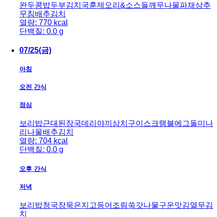
완두콩밥
두부김치국
훈제오리&소스
들깨무나물
파채상추
무침
배추김치
열량: 770 kcal
단백질: 0.0 g
07/25(금)
아침
오전 간식
점심
보리밥
근대된장국
데리야끼삼치구이
스크램블에그
돌미나
리나물
배추김치
열량: 704 kcal
단백질: 0.0 g
오후 간식
저녁
보리밥
청국장
묵은지고등어조림
쑥갓나물
구운맛김
열무김
치