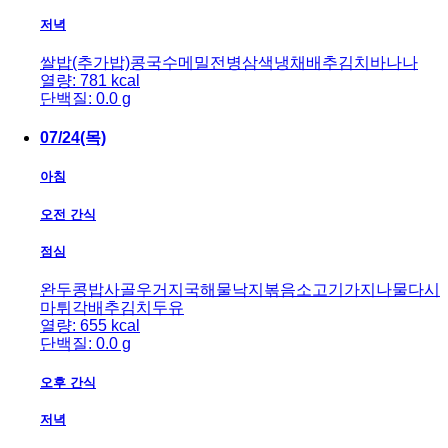
저녁
쌀밥(추가밥)
콩국수
메밀전병
삼색냉채
배추김치
바나나
열량: 781 kcal
단백질: 0.0 g
07/24(목)
아침
오전 간식
점심
완두콩밥
사골우거지국
해물낙지볶음
소고기가지나물
다시
마튀각
배추김치
두유
열량: 655 kcal
단백질: 0.0 g
오후 간식
저녁