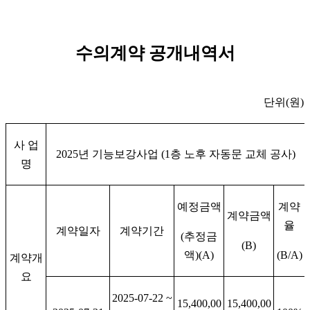
수의계약 공개내역서
단위
(
원
)
사 업
2025
년 기능보강사업
(1
층 노후 자동문 교체 공사
)
명
예정금액
계약
계약금액
율
계약일자
계약기간
(
추정금
(B)
액
)(A)
(B/A)
계약개
요
2025-07-22 ~
15,400,00
15,400,00