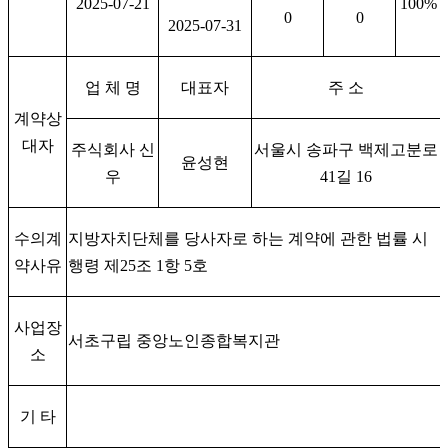
2025-07-21
100%
0
0
2025-07-31
업 체 명
대표자
주 소
계약상
대자
주식회사 신
서울시 송파구 백제고분로
윤성현
우
41
길
16
수의계
지방자치단체를 당사자로 하는 계약에 관한 법률 시
약사유
행령 제
25
조
1
항
5
호
사업장
서초구립 중앙노인종합복지관
소
기 타