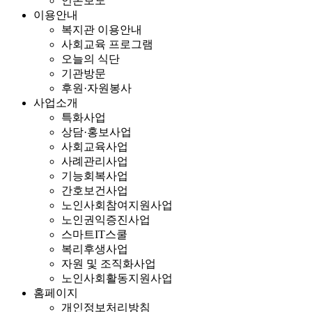
언론보도
이용안내
복지관 이용안내
사회교육 프로그램
오늘의 식단
기관방문
후원·자원봉사
사업소개
특화사업
상담·홍보사업
사회교육사업
사례관리사업
기능회복사업
간호보건사업
노인사회참여지원사업
노인권익증진사업
스마트IT스쿨
복리후생사업
자원 및 조직화사업
노인사회활동지원사업
홈페이지
개인정보처리방침