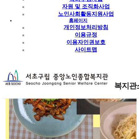
자원 및 조직화사업
서로를 칭찬하고 응원하는 시간을 가졌습니다.
노인사회활동지원사업
홈페이지
개인정보처리방침
이용규정
이용자인권보호
사이트맵
복지관