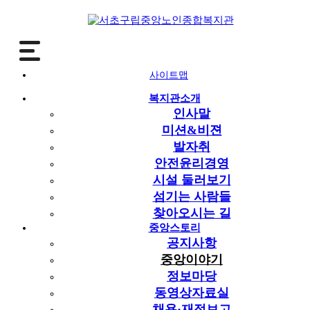
사이트맵
중앙스토리
복지관소개
중앙이야기
인사말
미션&비젼
공지사항
발자취
중앙이야기
안전윤리경영
정보마당
시설 둘러보기
동영상자료실
섬기는 사람들
채용·재정보고
찾아오시는 길
어르신목소리
중앙스토리
언론보도
공지사항
중앙이야기
중앙이야기
정보마당
동영상자료실
중앙이야기
채용·재정보고