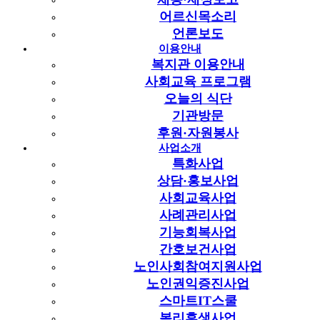
[경로식당]2025년 요리교실 '요미남
어르신목소리
도전기' 4회기
언론보도
이용안내
페이지 정보
복지관 이용안내
작성자
서초구립중앙노인종합복지관
작성일
2025-11-05 16:40
사회교육 프로그램
조회
330회
오늘의 식단
서초구립중앙노인종합복지관
관련링크
기관방문
후원·자원봉사
이전글
사업소개
다음글
특화사업
상담·홍보사업
목록
사회교육사업
본문
사례관리사업
기능회복사업
간호보건사업
오늘은 2025년 요리교실 '요미남 도전기'의 마지막 수업이
노인사회참여지원사업
있었습니다.
노인권익증진사업
지난 3회에 미션으로 드린 '오징어볶음'과 '콩나물무침' 만들기
스마트IT스쿨
과제를 다함께 확인하며
복리후생사업