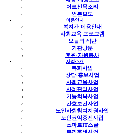
[사회교육]2018년 하반기 실용음악학부
어르신목소리
추첨결과(하모니카 초급,중급/ 통기타
언론보도
이용안내
중급)
복지관 이용안내
페이지 정보
사회교육 프로그램
작성자
서초구립중앙노인종합복지관
작성일
2018-06-14 11:48
오늘의 식단
조회
11,669회
기관방문
서초구립중앙노인종합복지관
후원·자원봉사
관련링크
사업소개
특화사업
이전글
다음글
상담·홍보사업
사회교육사업
목록
사례관리사업
본문
기능회복사업
간호보건사업
노인사회참여지원사업
노인권익증진사업
스마트IT스쿨
복리후생사업