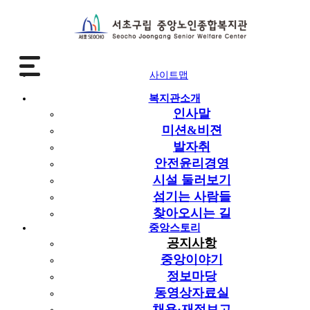
사이트맵
중앙스토리
복지관소개
공지사항
인사말
미션&비젼
공지사항
발자취
중앙이야기
안전윤리경영
정보마당
시설 둘러보기
동영상자료실
섬기는 사람들
채용·재정보고
찾아오시는 길
어르신목소리
중앙스토리
언론보도
공지사항
중앙이야기
공지사항
정보마당
동영상자료실
공지사항
채용·재정보고